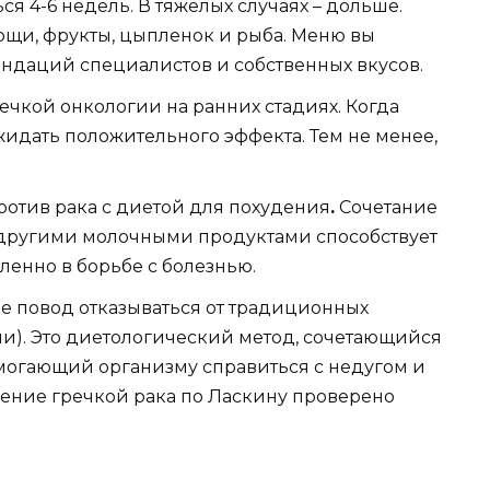
 4-6 недель. В тяжелых случаях – дольше.
вощи, фрукты, цыпленок и рыба. Меню вы
мендаций специалистов и собственных вкусов.
чкой онкологии на ранних стадиях. Когда
ожидать положительного эффекта. Тем не менее,
ротив рака с диетой для похудения
.
Сочетание
другими молочными продуктами способствует
енно в борьбе с болезнью.
не повод отказываться от традиционных
и). Это диетологический метод, сочетающийся
огающий организму справиться с недугом и
ние гречкой рака по Ласкину проверено