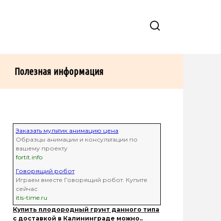
Полезная информация
Заказать мультик анимацию цена
Образцы анимации и консультации по
вашему проекту
fortit.info
Говорящий робот
Играем вместе Говорящий робот. Купите
сейчас
itis-time.ru
Купить плодородный грунт данного типа
с доставкой в Калининграде можно..