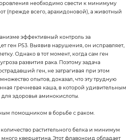
ыздоровления необходимо свести к минимуму
т (прежде всего, арахидоновой), а животный
ганизме эффективный контроль за
 ген Р53. Выявив нарушения, он исправляет,
тку. Однако в тот момент, когда сам ген
угроза развития рака. Поэтому задача
острадавший ген, не затрагивая при этом
множество опытов, доказал, что эту трудную
нная гречневая каша, в которой удивительным
 для здоровья аминокислоты.
ным помощником в борьбе с раком.
 количество растительного белка и минимум
т много кверцетина. Этот флавоноид обладает