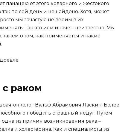
дет панацею от этого коварного и жестокого
так по сей день и не найдено. Хотя, может
Просто мы зачастую не верим в их
именять. Так это или иначе – неизвестно. Мы
сскажем о том, как применяется и какие
.
здревле.
 с раком
 врач-онколог Вульф Абрамович Ласкин. Более
 способного победить страшный недуг. Путем
о одна из причин возникновения рака –
елка и холестерина. Как и специалисты из