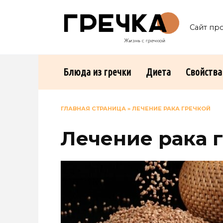
Перейти
к
Сайт пр
содержанию
Блюда из гречки
Диета
Свойства
ГЛАВНАЯ СТРАНИЦА
»
ЛЕЧЕНИЕ РАКА ГРЕЧКОЙ
Лечение рака 