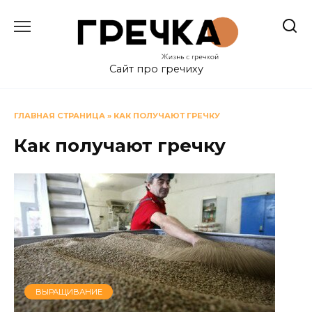
Перейти
к
содержанию
Сайт про гречиху
ГЛАВНАЯ СТРАНИЦА
»
КАК ПОЛУЧАЮТ ГРЕЧКУ
Как получают гречку
ВЫРАЩИВАНИЕ