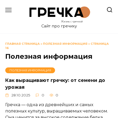
Перейти
к
содержанию
Сайт про гречиху
ГЛАВНАЯ СТРАНИЦА
»
ПОЛЕЗНАЯ ИНФОРМАЦИЯ
»
СТРАНИЦА
16
Полезная информация
ПОЛЕЗНАЯ ИНФОРМАЦИЯ
Как выращивают гречку: от семени до
урожая
28.10.2025
0
0
Гречка — одна из древнейших и самых
полезных культур, выращиваемых человеком.
Она ценится за высокое содержание белка,