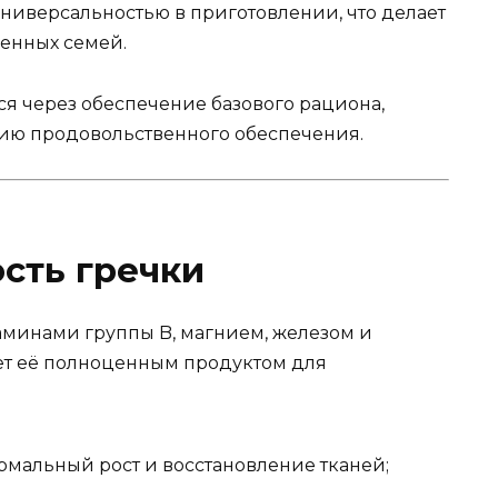
универсальностью в приготовлении, что делает
енных семей.
ся через обеспечение базового рациона,
ию продовольственного обеспечения.
сть гречки
таминами группы B, магнием, железом и
ет её полноценным продуктом для
мальный рост и восстановление тканей;