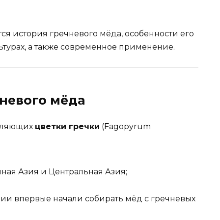
тся история гречневого мёда, особенности его
ьтурах, а также современное применение.
чневого мёда
пыляющих
цветки гречки
(Fagopyrum
ная Азия и Центральная Азия;
ии впервые начали собирать мёд с гречневых