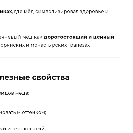
иках
, где мёд символизировал здоровье и
ечневый мёд как
дорогостоящий и ценный
ворянских и монастырских трапезах.
олезные свойства
видов мёда:
новатым оттенком;
й и терпковатый;