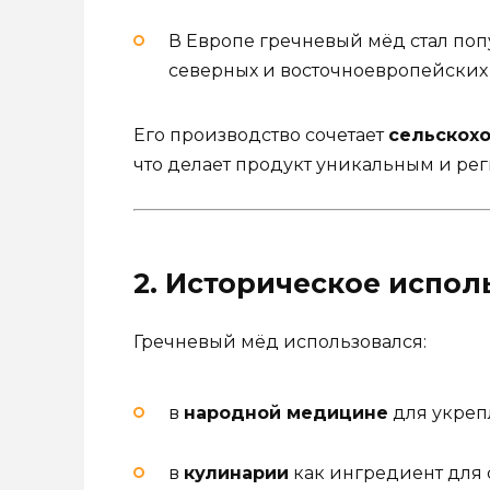
В Европе гречневый мёд стал по
северных и восточноевропейских с
Его производство сочетает
сельскох
что делает продукт уникальным и ре
2. Историческое испол
Гречневый мёд использовался:
в
народной медицине
для укреп
в
кулинарии
как ингредиент для 