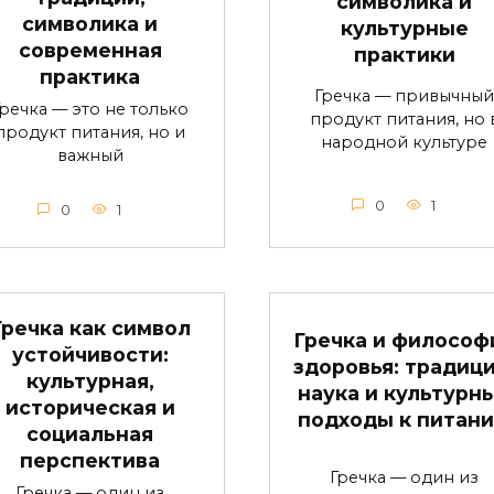
символика и
символика и
культурные
современная
практики
практика
Гречка — привычный
Гречка — это не только
продукт питания, но 
продукт питания, но и
народной культуре
важный
0
1
0
1
Гречка как символ
Гречка и философ
устойчивости:
здоровья: традици
культурная,
наука и культурн
историческая и
подходы к питан
социальная
перспектива
Гречка — один из
Гречка — один из