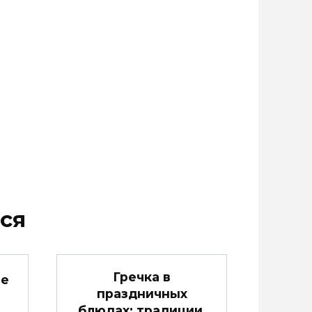
ся
Гречка в
ые
праздничных
блюдах: традиции,