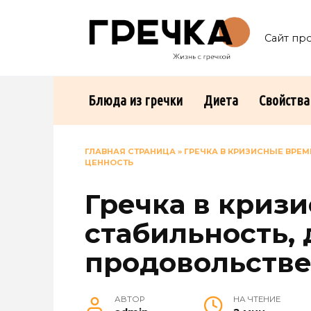
Перейти
к
Сайт пр
содержанию
Блюда из гречки
Диета
Свойства
ГЛАВНАЯ СТРАНИЦА
»
ГРЕЧКА В КРИЗИСНЫЕ ВРЕ
ЦЕННОСТЬ
Гречка в криз
стабильность, 
продовольстве
АВТОР
НА ЧТЕНИЕ