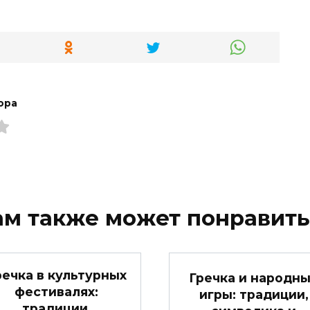
ора
ам также может понравить
речка в культурных
Гречка и народн
фестивалях:
игры: традиции,
традиции,