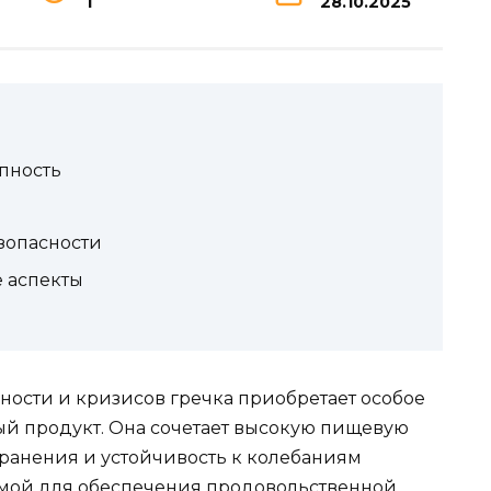
1
28.10.2025
пность
зопасности
 аспекты
ности и кризисов гречка приобретает особое
ый продукт. Она сочетает высокую пищевую
хранения и устойчивость к колебаниям
имой для обеспечения продовольственной