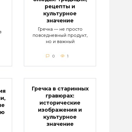
рецепты и
культурное
значение
Гречка — не просто
в
повседневный продукт,
но и важный
0
1
Гречка в старинных
ия
гравюрах:
и,
исторические
ые
изображения и
ию
культурное
значение