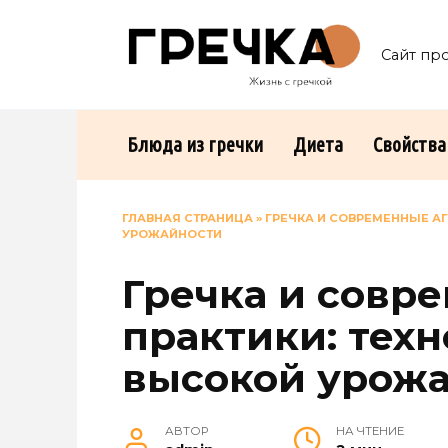
Перейти
к
Сайт пр
содержанию
Блюда из гречки
Диета
Свойства
ГЛАВНАЯ СТРАНИЦА
»
ГРЕЧКА И СОВРЕМЕННЫЕ А
УРОЖАЙНОСТИ
Гречка и совр
практики: тех
высокой урож
АВТОР
НА ЧТЕНИЕ