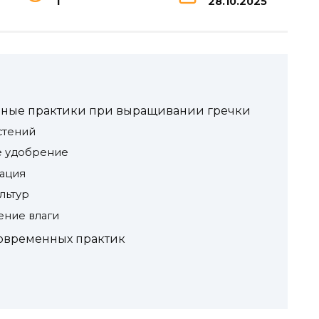
1
28.10.2025
ные практики при выращивании гречки
стений
е удобрение
зация
льтур
ение влаги
овременных практик