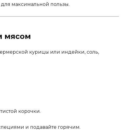
 для максимальной пользы.
м мясом
г фермерской курицы или индейки, соль,
отистой корочки.
специями и подавайте горячим.