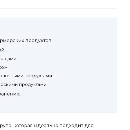
ермерских продуктов
ой
овощами
сом
молочными продуктами
мерскими продуктами
хранению
рупа, которая идеально подходит для