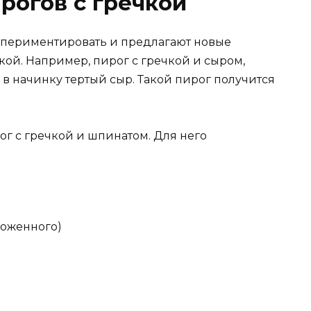
рогов с гречкой
спериментировать и предлагают новые
ой. Например, пирог с гречкой и сыром,
в начинку тертый сыр. Такой пирог получится
г с гречкой и шпинатом. Для него
роженного)