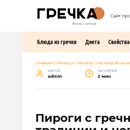
Перейти
к
Сайт пр
содержанию
Блюда из гречки
Диета
Свойства
ГЛАВНАЯ СТРАНИЦА
»
ПИРОГИ С ГРЕЧНЕВОЙ НАЧ
АВТОР
НА ЧТЕНИЕ
admin
2 мин
Пироги с греч
традиции и но