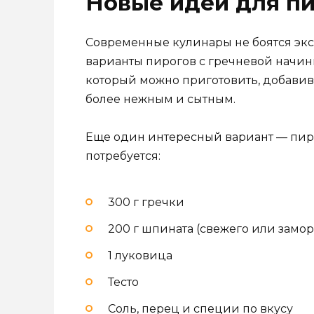
Новые идеи для пи
Современные кулинары не боятся эк
варианты пирогов с гречневой начинк
который можно приготовить, добавив 
более нежным и сытным.
Еще один интересный вариант — пиро
потребуется:
300 г гречки
200 г шпината (свежего или замо
1 луковица
Тесто
Соль, перец и специи по вкусу