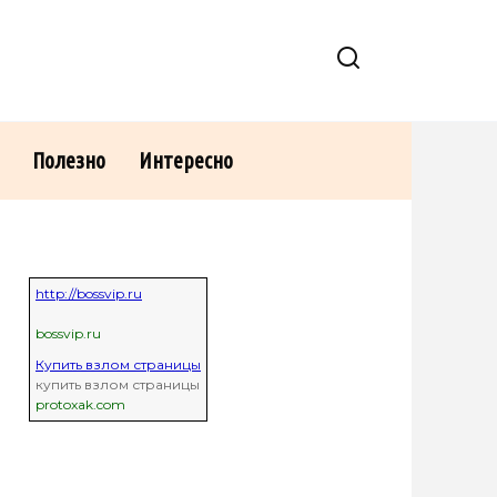
Полезно
Интересно
http://bossvip.ru
bossvip.ru
Купить взлом страницы
купить взлом страницы
protoxak.com